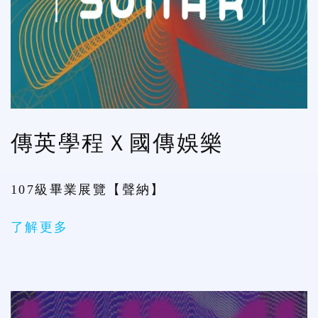
傳英學程Ｘ國傳娛樂
107級畢業展覽【聲納】
了解更多