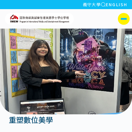
全站搜索
義守大學
ENGLISH
:::
義守大學國際傳媒與娛樂
側選單
重塑數位美學